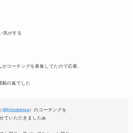
ない気がする
んがコーチングを募集してたので応募。
感動の嵐でした
（
@hitodeblog
）のコーチングを
せていただきました🙏
てた部分、気づいてなかった部分