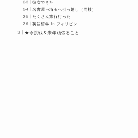
彼女できた
名古屋→埼玉へ引っ越し（同棲）
たくさん旅行行った
英語留学 In フィリピン
★今挑戦＆来年頑張ること